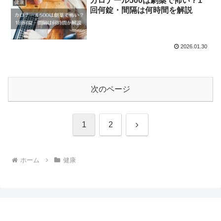
カロナール500は劇薬で怖い？1
健康
回何錠・間隔は何時間を解説
2026.01.30
次のページ
次
1
2
へ
ホーム
健康