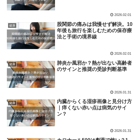
2026.02.01
股関節の痛みは我慢せず解決。10
健康
年後も旅行を楽しむための保存療
法と手術の境界線
2026.02.01
肺炎か風邪か？熱が出ない高齢者
健康
のサインと推奨の受診判断基準
2026.01.31
内臓からくる湿疹画像と見分け方
健康
｜痒くない赤い点は病気のサイ
ン？
2026.01.31