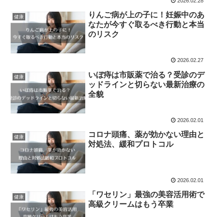
2026.02.28
りんご病が上の子に！妊娠中のあ
健康
なたが今すぐ取るべき行動と本当
のリスク
2026.02.27
いぼ痔は市販薬で治る？受診のデ
健康
ッドラインと切らない最新治療の
全貌
2026.02.01
コロナ頭痛、薬が効かない理由と
健康
対処法、緩和プロトコル
2026.02.01
「ワセリン」最強の美容活用術で
健康
高級クリームはもう卒業