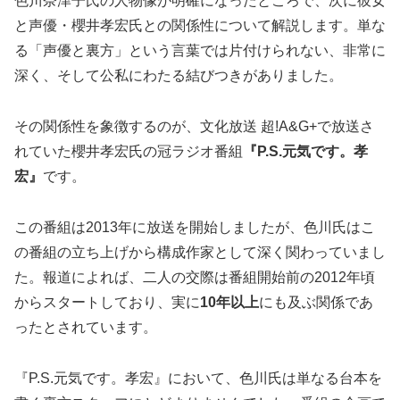
色川奈津子氏の人物像が明確になったところで、次に彼女
と声優・櫻井孝宏氏との関係性について解説します。単な
る「声優と裏方」という言葉では片付けられない、非常に
深く、そして公私にわたる結びつきがありました。
その関係性を象徴するのが、文化放送 超!A&G+で放送さ
れていた櫻井孝宏氏の冠ラジオ番組
『P.S.元気です。孝
宏』
です。
この番組は2013年に放送を開始しましたが、色川氏はこ
の番組の立ち上げから構成作家として深く関わっていまし
た。報道によれば、二人の交際は番組開始前の2012年頃
からスタートしており、実に
10年以上
にも及ぶ関係であ
ったとされています。
『P.S.元気です。孝宏』において、色川氏は単なる台本を