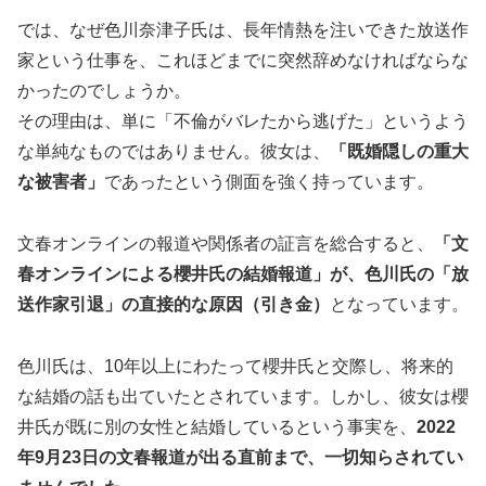
では、なぜ色川奈津子氏は、長年情熱を注いできた放送作
家という仕事を、これほどまでに突然辞めなければならな
かったのでしょうか。
その理由は、単に「不倫がバレたから逃げた」というよう
な単純なものではありません。彼女は、
「既婚隠しの重大
な被害者」
であったという側面を強く持っています。
文春オンラインの報道や関係者の証言を総合すると、
「文
春オンラインによる櫻井氏の結婚報道」が、色川氏の「放
送作家引退」の直接的な原因（引き金）
となっています。
色川氏は、10年以上にわたって櫻井氏と交際し、将来的
な結婚の話も出ていたとされています。しかし、彼女は櫻
井氏が既に別の女性と結婚しているという事実を、
2022
年9月23日の文春報道が出る直前まで、一切知らされてい