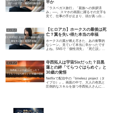
半か
「ラスベガス旅行」「親族への挨拶済
み」──。スマホの画面に躍るその文字を
見て、仕事の手が止まり、頭が真っ白に
なってしまった経験はありませんか？
「信じたくない」「でも、本当なら覚悟
を決めなきゃいけない」。そんな矛盾し
【ヒロアカ】ホークスの最後は死
エンタメ
た感情に押しつぶされそうに...
亡？翼を失い得た本当の幸福
ホークスの翼が燃え尽きた、あの衝撃的
なシーン。見ていて本当に辛かったです
よね。SNSで「個性消失」「死亡説」な
んて言葉が流れてきて、「まさか、あの
ホークスがこんな形で…？」と、胸が締
め付けられるような不安に襲われたので
寺西拓人は宇宙Sixだった？目黒
エンタメ
はないでしょうか。安心...
蓮との絆「てらつぐはらめぐ」と
30歳の覚悟
Netflixで配信中の『timelesz project（タ
イプロ）』。画面の中で、大人の色気と
圧倒的なスキルを放つ寺西拓人さんに目
を奪われ、思わず検索窓に名前を打ち込
んだのではありませんか？そして、SNS
や検索結果に並ぶ「宇宙Six」「...