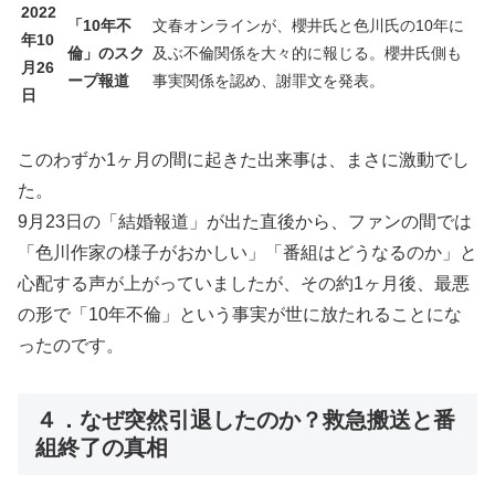
2022
「10年不
文春オンラインが、櫻井氏と色川氏の10年に
年10
倫」のスク
及ぶ不倫関係を大々的に報じる。櫻井氏側も
月26
ープ報道
事実関係を認め、謝罪文を発表。
日
このわずか1ヶ月の間に起きた出来事は、まさに激動でし
た。
9月23日の「結婚報道」が出た直後から、ファンの間では
「色川作家の様子がおかしい」「番組はどうなるのか」と
心配する声が上がっていましたが、その約1ヶ月後、最悪
の形で「10年不倫」という事実が世に放たれることにな
ったのです。
４．なぜ突然引退したのか？救急搬送と番
組終了の真相