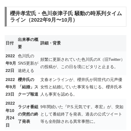
櫻井孝宏氏・色川奈津子氏 騒動の時系列タイム
ライン（2022年9月〜10月）
出来事の概
日付
詳細・背景
要
2022
色川氏の
頻繁に更新されていた色川氏のX（旧Twitter）
年9月
SNS更新が
の投稿が、この日を境にピタリと止まる。
22日
途絶える
2022
櫻井氏の
文春オンラインが、櫻井氏が同世代の元声優
年9月
「結婚」ス
女性と結婚していた事実を報じる。櫻井氏本
23日
クープ報道
人も事実を認める。
2022
ラジオ番組
9年間続いた『P.S.元気です。孝宏』が、突如
年10
の突然の終
として番組終了を発表。過去の公式ツイート
月24
了発表
等も全削除される異常事態に。
日