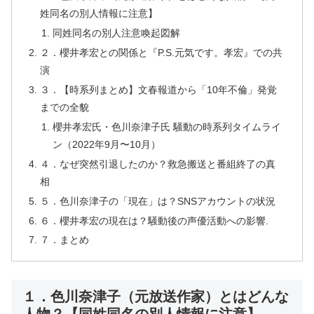
姓同名の別人情報に注意】
同姓同名の別人注意喚起図解
２．櫻井孝宏との関係と『P.S.元気です。孝宏』での共
演
３．【時系列まとめ】文春報道から「10年不倫」発覚
までの全貌
櫻井孝宏氏・色川奈津子氏 騒動の時系列タイムライ
ン（2022年9月〜10月）
４．なぜ突然引退したのか？救急搬送と番組終了の真
相
５．色川奈津子の「現在」は？SNSアカウントの状況
６．櫻井孝宏の現在は？騒動後の声優活動への影響.
７．まとめ
１．色川奈津子（元放送作家）とはどんな
人物？【同姓同名の別人情報に注意】