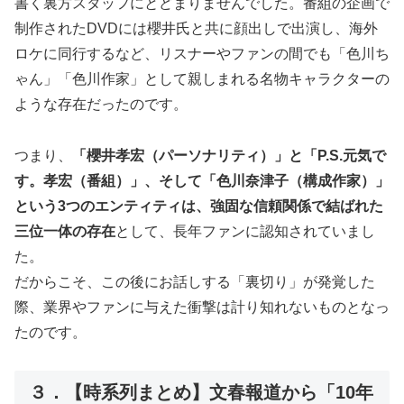
書く裏方スタッフにとどまりませんでした。番組の企画で
制作されたDVDには櫻井氏と共に顔出しで出演し、海外
ロケに同行するなど、リスナーやファンの間でも「色川ち
ゃん」「色川作家」として親しまれる名物キャラクターの
ような存在だったのです。
つまり、
「櫻井孝宏（パーソナリティ）」と「P.S.元気で
す。孝宏（番組）」、そして「色川奈津子（構成作家）」
という3つのエンティティは、強固な信頼関係で結ばれた
三位一体の存在
として、長年ファンに認知されていまし
た。
だからこそ、この後にお話しする「裏切り」が発覚した
際、業界やファンに与えた衝撃は計り知れないものとなっ
たのです。
３．【時系列まとめ】文春報道から「10年