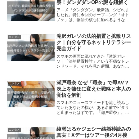
察！ダンダダンOPの謎を紐解く
アニメ『ダンダダン』最新話、シビれま
したね。特に今回のオープニング「オト
ノケ」は、物語の核心に触れるような言
葉が散りばめられていて、思わず鳥肌が
立ちました。その興奮のままに「この歌
詞、今すぐ全部読みたい！」と感じたあ
滝沢ガレソの法的措置と拡散リス
エンタメ
なたのための記事です。こ...
ク｜自分を守るネットリテラシー
完全ガイド
スマホの画面に流れてきた「滝沢ガレ
ソ」「法的措置検討」という不穏なトレ
ンドワード。それを見た瞬間、あなたは
自分の「リポスト履歴」を必死に遡りま
せんでしたか？「面白いから」「みんな
が拡散しているから」という軽い気持ち
瀬戸環奈 なぜ「環奈」で即AV？
エンタメ
で押したそのボタンが、数ヶ...
炎上を熱狂に変えた戦略と本人の
覚悟を解剖
スマホのニュースフィードを流し読みし
ていたあなたの指が、ある名前でピタリ
と止まったはずです。「瀬戸環奈」。一
瞬、国民的スターである「橋本環奈」の
文字と見間違え、次の瞬間に添えられた
「AVデビュー」という刺激的な単語に、
綾瀬はるかジェシー結婚秒読みの
エンタメ
脳がバグを起こしたよう...
真実！Xデーはツアー後の4月後