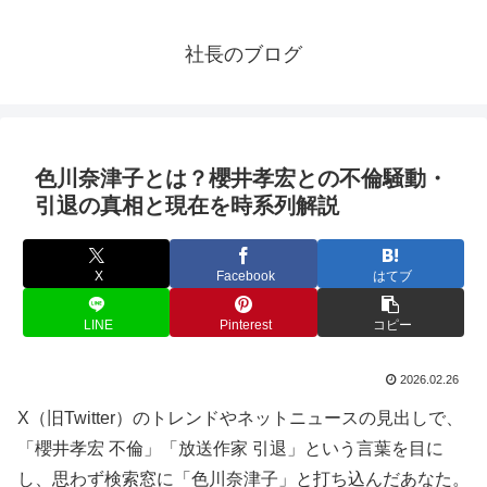
社長のブログ
色川奈津子とは？櫻井孝宏との不倫騒動・
引退の真相と現在を時系列解説
X
Facebook
はてブ
LINE
Pinterest
コピー
2026.02.26
X（旧Twitter）のトレンドやネットニュースの見出しで、
「櫻井孝宏 不倫」「放送作家 引退」という言葉を目に
し、思わず検索窓に「色川奈津子」と打ち込んだあなた。