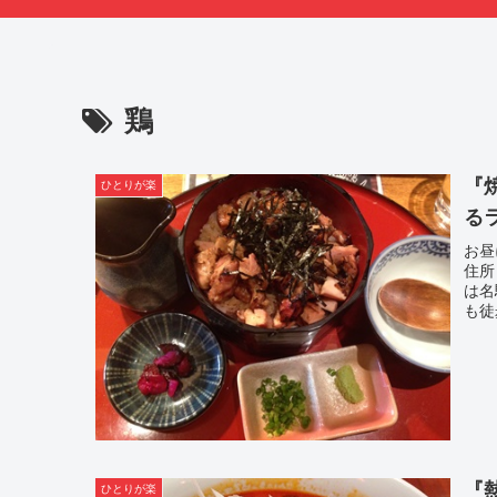
鶏
『
ひとりが楽
る
お昼
住所
は名
も徒
『
ひとりが楽