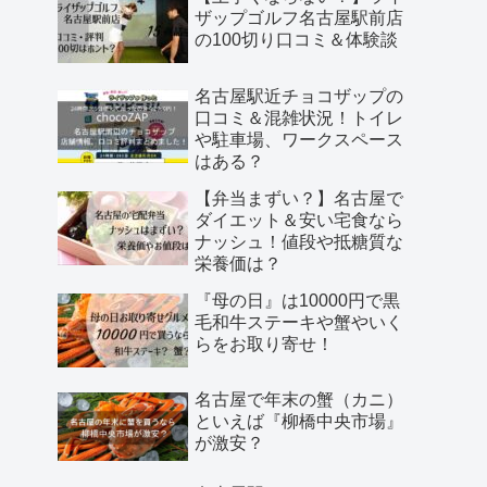
ザップゴルフ名古屋駅前店
の100切り口コミ＆体験談
名古屋駅近チョコザップの
口コミ＆混雑状況！トイレ
や駐車場、ワークスペース
はある？
【弁当まずい？】名古屋で
ダイエット＆安い宅食なら
ナッシュ！値段や抵糖質な
栄養価は？
『母の日』は10000円で黒
毛和牛ステーキや蟹やいく
らをお取り寄せ！
名古屋で年末の蟹（カニ）
といえば『柳橋中央市場』
が激安？