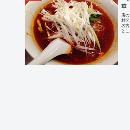
華
店の
村区
名古
とこ