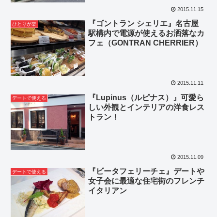
2015.11.15
『ゴントラン シェリエ』名古屋
ひとりが楽
駅構内で電源が使えるお洒落なカ
フェ（GONTRAN CHERRIER）
2015.11.11
『Lupinus（ルピナス）』可愛ら
デートで使える
しい外観とインテリアの洋食レス
トラン！
2015.11.09
『ビータフェリーチェ』デートや
デートで使える
女子会に最適な住宅街のフレンチ
イタリアン