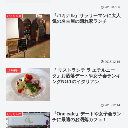
2016.07.06
『バカナル』サラリーマンに大人
ひとりが楽
気の名古屋の隠れ家ランチ
2015.12.16
『 リストランテ ラ エテルニー
1380円～
タ』お洒落デートや女子会ランキ
ングNO.1のイタリアン
2015.12.14
『One cafe』デートや女子会ラン
ひとりが楽
チに最適のお洒落カフェ！