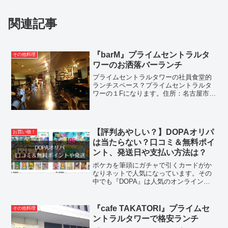
関連記事
『barM』プライムセントラルタ
その他料理
ワーのお洒落バーランチ
プライムセントラルタワーの社員食堂的
ランチスペース？プライムセントラルタ
ワーの１Fになります。住所：名古屋市西
区那古野2-16-7（詳しくはこちらをクリ
ック）おしゃれなバーで食べられるラン
チになります。夜はきっとアダルトなバ
ーになってて、商...
【評判あやしい？】DOPAオリパ
お買い物！
は当たらない？口コミ＆無料ポイ
ント、発送日や支払い方法は？
ポケカを筆頭にガチャで引くカードがか
なりネットで人気になっています。その
中でも『DOPA』は人気のオンラインオ
リパだと思っています。ただ、ほんとに
当たるのかどうか、ちょっと詐欺じゃ
ね？というような声もちらほら聞こえて
『cafe TAKATORI』プライムセ
その他料理
きます。そこで、実際にD...
ントラルタワーで格安ランチ