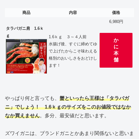
商品
内容
価格
6,980円
タラバガニ肩 1.6ｋ
ｇ
1.6ｋｇ ３～４人前
か
水揚げ後、すぐに締めてゆ
に
で上げたからこそ味わえる
本
格別のおいしさをおどけし
舗
ます！
やっぱり何と言っても、
蟹といったら王様は「タラバガ
ニ」でしょう！ 1.6ｋｇのサイズをこのお値段ではなか
なか買えません
。多分、最安値だと思います。
ズワイガニは、ブランドガニとかあまり関係ないと思いま