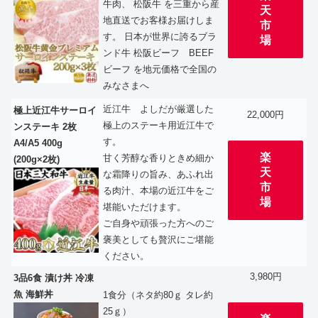
牛肉、 松阪牛 を三重から産
天
地直送でお客様お届けしま
市
す。 日本が世界に誇るブラ
場
ンド牛 松阪ビーフ BEEF
ビーフ を地元価格で全国の
みなさまへ
近江牛 よしだが厳選した
極上近江牛サーロイ
22,000円
極上のステーキ用近江牛で
ンステーキ 2枚
す。
A4/A5 400g
楽
甘く芳醇な香りときめ細か
(200g×2枚)
天
な霜降りの旨み、あふれ出
市
る肉汁、本場の近江牛をご
場
堪能いただけます。
ご自身や頑張った方へのご
褒美としても贅沢にご堪能
ください。
3,980円
3品6食 漬け丼 冷凍
魚 海鮮丼
1食分（ネタ約80ｇ タレ約
25ｇ）