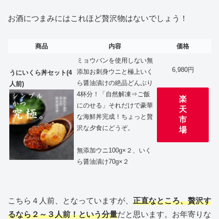
お酒につまみにはこれほど贅沢物はないでしょう！
商品
内容
価格
ミョウバンを使用しない無
6,980円
添加お刺身ウニと極上いく
うにいくら丼セット(4
ら醤油漬けの絶品どんぶり
人前)
4杯分！「自然解凍⇒ご飯
楽
にのせる」それだけで豪華
天
な海鮮丼完成！ちょっと贅
市
沢な夕食にどうぞ。
場
無添加ウニ100g×２、いく
ら醤油漬け70g×２
こちら４人前、となっていますが、
正直なところ、贅沢す
るなら２～３人前！という分量
だと思います。お年寄りな