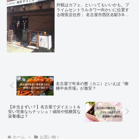
外観はカフェ、といってもいいかも。プ
ライムセントラルタワー向かいに位置す
る喫茶店住所： 名古屋市西区名駅3-9-
28（詳細はこちらをクリック）名古屋は
名駅二丁目交差点より那古野方面へ徒歩
で2分程度のところにあります。那古野交
差点方面になりま...
名古屋で年末の蟹（カニ）といえば『柳
橋中央市場』が激安？
【弁当まずい？】名古屋でダイエット＆
安い宅食ならナッシュ！値段や抵糖質な
栄養価は？
ホーム
お買い物！