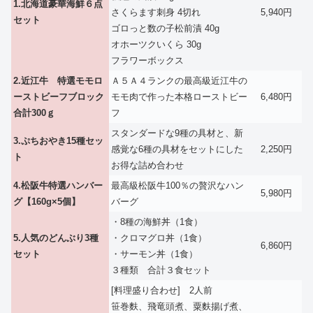
1.北海道豪華海鮮６点
さくらます刺身 4切れ
5,940円
セット
ゴロっと数の子松前漬 40g
オホーツクいくら 30g
フラワーボックス
2.近江牛 特選モモロ
Ａ５Ａ４ランクの最高級近江牛の
ーストビーフブロック
モモ肉で作った本格ローストビー
6,480円
合計300ｇ
フ
スタンダードな9種の具材と、新
3.ぷちおやき15種セッ
感覚な6種の具材をセットにした
2,250円
ト
お得な詰め合わせ
4.松阪牛特選ハンバー
最高級松阪牛100％の贅沢なハン
5,980円
グ【160g×5個】
バーグ
・8種の海鮮丼（1食）
5.人気のどんぶり3種
・クロマグロ丼（1食）
6,860円
セット
・サーモン丼（1食）
３種類 合計３食セット
[料理盛り合わせ] 2人前
笹巻麩、飛竜頭煮、粟麩揚げ煮、