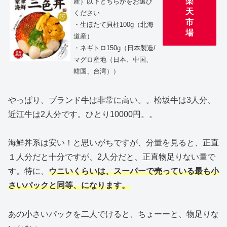
楽
産）以下どちらかをお選び
天
ください
市
・生ほたて貝柱100g（北海
場
道産）
・ネギトロ150g（日本製造/
マグロ産地（日本、中国、
韓国、台湾））
やっぱり、ブランド牛は非常に高い。。松坂牛は3人分、
近江牛は2人分です。ひとり10000円。。
海鮮丼系は安い！と思いがちですが、分量を見ると、正直
１人分だと十分ですが、2人分だと、正直物足りない量で
す。特に、
ウニいくらいは、スーパーで売っている最も小
さいパックと同等、になります。
あの小さいパックを二人でけると、ちょーーと、物足りな