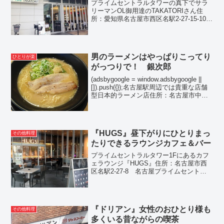
プライムセントラルタワーの真下でサラ
リーマンOL御用達のTAKATORIさん住
所：愛知県名古屋市西区名駅2-27-15-101
名古屋駅は名駅2丁目交差点から那古野方
面、プライムセントラルタワー方面に向
かい、そのふもと、というところでしょ
うか...
男のラーメンはやっぱりこってり
ひとりが楽
がっつりで！ 銀次郎
(adsbygoogle = window.adsbygoogle ||
[]).push({});名古屋駅周辺では貴重な店舗
型日本的ラーメン店住所：名古屋市中村
区名駅3-11-16名古屋駅近辺では、意外と
店舗型のラーメン屋って少ないです。...
『HUGS』昼下がりにひとりまっ
その他料理
たりできるラウンジカフェ＆バー
プライムセントラルタワー1Fにあるカフ
ェラウンジ『HUGS』住所：名古屋市西
区名駅2-27-8 名古屋プライムセントラ
ルタワー1階（詳しくはこちらをクリッ
ク）名駅二丁目交差点から那古野方面に
むかったプライムセントラルタワーの1F
になります。...
『ドリアン』女性のおひとり様も
その他料理
多くいる昔ながらの喫茶