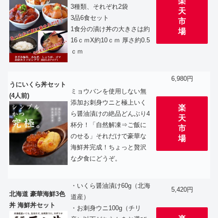
楽
3種類、それぞれ2袋
天
3品6食セット
市
1食分の漬け丼の大きさは約
場
16ｃｍX約10ｃｍ 厚さ約0.5
ｃｍ
6,980円
うにいくら丼セット
ミョウバンを使用しない無
(4人前)
添加お刺身ウニと極上いく
楽
ら醤油漬けの絶品どんぶり4
天
杯分！「自然解凍⇒ご飯に
市
のせる」それだけで豪華な
場
海鮮丼完成！ちょっと贅沢
な夕食にどうぞ。
・いくら醤油漬け60g（北海
5,420円
北海道 豪華海鮮3色
道産）
丼 海鮮丼セット
・お刺身ウニ100g（チリ