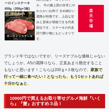
ーロインステーキ
キ。 牛の腰上部の非常にや
600g（200g×3枚)
楽
わらかいお肉で きめ細かい
天
霜降が特徴です。上品な甘
市
みと旨味が堪能できる代表
場
部位です。ステーキの代名
詞で贈り物にもピッタリで
す。
ブランド牛ではないですが、リーズナブルな価格じゃない
でしょうか。A5の霜降りなら、正直あまり懸念すること
もないと思います！こちらは200ｇ×３枚なので、
家族で
行って一緒に食べたい！となったら、もう1セットあれば
十分かなぁと
。
10000円で買えるお取り寄せグルメ海鮮『いく
ら』『蟹』おすすめ３品！