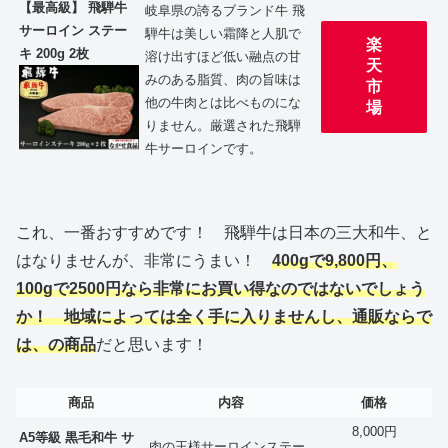
【最高級】 飛騨牛
岐阜県の誇るブランド牛 飛
サーロイン ステー
騨牛は美しい霜降と人肌で
楽
キ 200g 2枚
溶け出すほど低い融点の甘
天
みのある脂質、肉の旨味は
市
他の牛肉とは比べものにな
場
りません。厳選された飛騨
牛サーロインです。
これ、一番おすすめです！ 飛騨牛は日本の三大和牛、と
はなりませんが、非常にうまい！
400gで9,800円、
100gで2500円なら非常にお買い得なのではないでしょう
か！ 地域によっては全く手に入りませんし、通販ならで
は、の商品
だと思います！
商品
内容
価格
8,000円
A5等級 黒毛和牛 サ
肉の王様サーロインステー