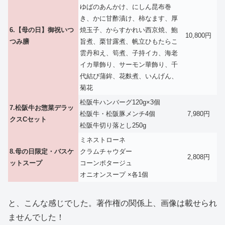
ゆばのあんかけ、にしん昆布巻
き、かに甘酢漬け、柿なます、厚
6.【母の日】御祝いつ
焼玉子、からすかれい西京焼、鮑
10,800円
つみ膳
旨煮、栗甘露煮、帆立ひもたらこ
雲丹和え、筍煮、子持イカ、海老
イカ華飾り、サーモン華飾り、千
代結び蒲鉾、花麩煮、いんげん、
菊花
松阪牛ハンバーグ120g×3個
7.松阪牛お惣菜デラッ
松阪牛・松阪豚メンチ4個
7,980円
クスCセット
松阪牛切り落とし250g
ミネストローネ
8.母の日限定・バスケ
クラムチャウダー
2,808円
ットスープ
コーンポタージュ
オニオンスープ ×各1個
と、こんな感じでした。著作権の関係上、画像は載せられ
ませんでした！