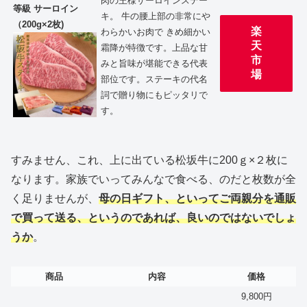
肉の王様サーロインステー
等級 サーロイン
キ。 牛の腰上部の非常にや
（200g×2枚)
楽
わらかいお肉で きめ細かい
天
霜降が特徴です。上品な甘
市
みと旨味が堪能できる代表
場
部位です。ステーキの代名
詞で贈り物にもピッタリで
す。
すみません、これ、上に出ている松坂牛に200ｇ×２枚に
なります。家族でいってみんなで食べる、のだと枚数が全
く足りませんが、
母の日ギフト、といってご両親分を通販
で買って送る、というのであれば、良いのではないでしょ
うか
。
商品
内容
価格
9,800円