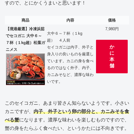
すので、とにかくうまいと思います！
商品
内容
価格
【境港厳選】冷凍浜茹
7,980円
大中６～７杯（１kg
でセコガニ 大中６～
超） ４人前
７杯（１kg超）松葉ガ
か
セイコガニは内子、外子と
ニメス
に
身入りの良いものを厳選し
本
ています。カニの身を食べ
舗
るのではなく外子、内子、
カニみそなど、濃厚な味わ
いです。
このセイコガニ、あまり皆さん知らないようです。小さい
カニですが、
内子、外子という卵の部分と、カニみそを食
べる蟹
になります。濃厚な味わいを楽しむものですので、
蟹の身をたらふく食べたい、というかたには不向きです。