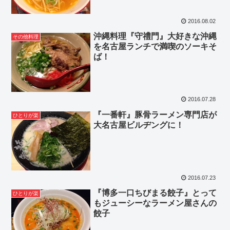
2016.08.02
沖縄料理『守禮門』大好きな沖縄
その他料理
を名古屋ランチで満喫のソーキそ
ば！
2016.07.28
『一番軒』豚骨ラーメン専門店が
ひとりが楽
大名古屋ビルヂングに！
2016.07.23
『博多一口ちびまる餃子』とって
ひとりが楽
もジューシーなラーメン屋さんの
餃子