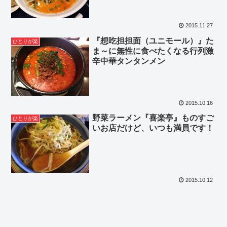
2015.11.27
『想吃担担面（ユニモール）』た
ひとりが楽
ま～に無性に食べたくなる行列激
辛中華タンタンメン
2015.10.16
野菜ラーメン『喜楽亭』ものすご
ひとりが楽
いお店だけど、いつも満員です！
2015.10.12