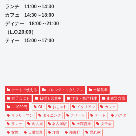
ランチ 11:00～14:30
カフェ 14:30～18:00
ディナー 18:00～21:00
（L.O.20:00）
ティー 15:00～17:00
デートで使える
フレンチ・イタリアン
土曜営業
女子会にも
日曜も営業中
洋食・西洋料理
那古野方面
～1080円
OL
おしゃれ
イタリアン
カフェ
サラリーマン
ダイニング
デザート
デート
パスタ
ランチ
名古屋
名古屋駅
土曜営業
女子会
女性
日曜営業
洋食
那古野
隠れ家