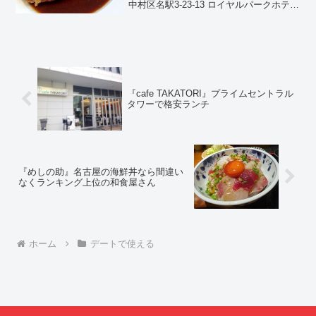
中村区名駅3-23-13 ロイヤルパークホテル
ザ 名古屋 2F（詳しくはこちらをクリッ
ク）名駅二丁目交差点からジュンク堂方
面に向かいます。ユニモール地下への階
段の目の...
『cafe TAKATORI』プライムセントラル
タワーで格安ランチ
『めしの助』名古屋の海鮮丼なら間違い
なくランキング上位の和食屋さん
ホーム
デートで使える