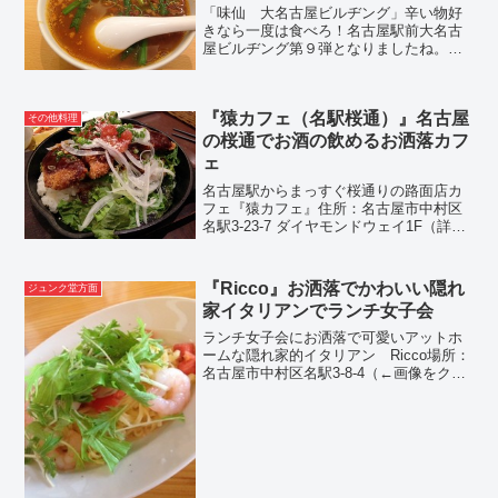
「味仙 大名古屋ビルヂング」辛い物好
きなら一度は食べろ！名古屋駅前大名古
屋ビルヂング第９弾となりましたね。も
う数えるのもいいでしょう。で、本日別
件でも行ってきたのですが、2016年3月オ
ープン、で、いま8月の頭で5か月という
『猿カフェ（名駅桜通）』名古屋
ところですが、、...
その他料理
の桜通でお酒の飲めるお洒落カフ
ェ
名古屋駅からまっすぐ桜通りの路面店カ
フェ『猿カフェ』住所：名古屋市中村区
名駅3-23-7 ダイヤモンドウェイ1F（詳し
くはこちらをクリック）名駅二丁目交差
点からジュンク堂方面、ユニモール方面
としたらもっとも遠い位置にあるとおも
『Ricco』お洒落でかわいい隠れ
ジュンク堂方面
います。 徒歩...
家イタリアンでランチ女子会
ランチ女子会にお洒落で可愛いアットホ
ームな隠れ家的イタリアン Ricco場所：
名古屋市中村区名駅3-8-4（←画像をクリ
ックで拡大）名古屋駅は名駅二丁目交差
点から名駅三丁目北を更に行って左に曲
がったほうにあるおしゃれで可愛い隠れ
家的イタリア...