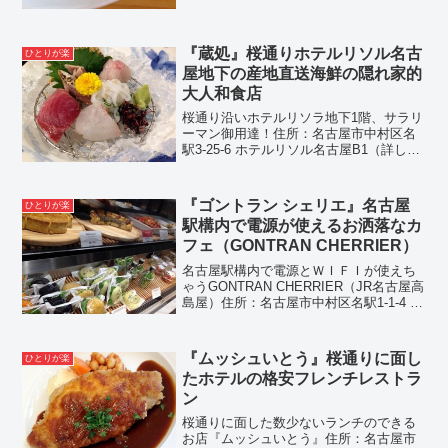
『蔵処』桜通りホテルリソル名古
ひとりが楽
屋地下の産地直送海鮮の隠れ家的
大人和食店
桜通り沿いホテルリソラ地下1階、サラリ
ーマン御用達！住所：名古屋市中村区名
駅3-25-6 ホテルリソル名古屋B1（詳しく
はこちらをクリック）名駅二丁目交差点
からジュンク堂方面に向かったほう、す
こしだけ国際センターに向かったほうで
『ゴントラン シェリエ』名古屋
ひとりが楽
すね。徒歩4...
駅構内で電源が使えるお洒落なカ
フェ（GONTRAN CHERRIER）
名古屋駅構内で電源とＷＩＦＩが使えち
ゃうGONTRAN CHERRIER（JR名古屋高
島屋）住所：名古屋市中村区名駅1-1-4 ジ
ェイアール名古屋タカシマヤ1F名駅二丁
目交差点からは徒歩2分ですね。名古屋駅
からしたら駅構内ってことで徒歩0分...
『ムッシュいとう』桜通りに面し
ひとりが楽
たホテルの格安フレンチレストラ
ン
桜通りに面した数少ないランチのできる
お店『ムッシュいとう』住所：名古屋市