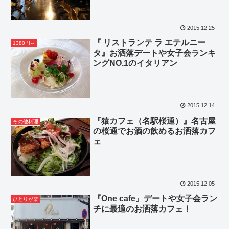
2015.12.25
『 リストランテ ラ エテルニー
1380円～
タ』お洒落デートや女子会ランキ
ングNO.1のイタリアン
2015.12.14
『猿カフェ（名駅桜通）』名古屋
その他料理
の桜通でお酒の飲めるお洒落カフ
ェ
2015.12.05
『One cafe』デートや女子会ラン
ひとりが楽
チに最適のお洒落カフェ！