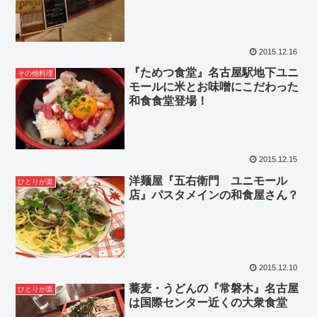
2015.12.16
『ためつ食堂』名古屋駅地下ユニ
その他料理
モールに米とお味噌にこだわった
和食食堂登場！
2015.12.15
洋麺屋『五右衛門 ユニモール
ひとりが楽
店』パスタメインの和食屋さん？
2015.12.10
蕎麦・うどんの『常磐木』名古屋
ひとりが楽
は国際センター近くの大衆食堂