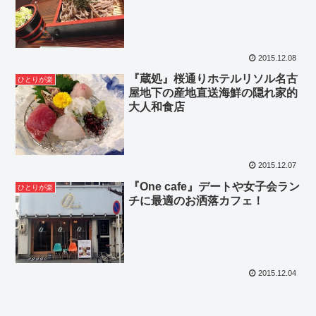
2015.12.08
『蔵処』桜通りホテルリソル名古
ひとりが楽
屋地下の産地直送海鮮の隠れ家的
大人和食店
2015.12.07
『One cafe』デートや女子会ラン
ひとりが楽
チに最適のお洒落カフェ！
2015.12.04