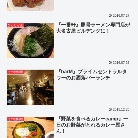
2016.07.27
『一番軒』豚骨ラーメン専門店が
ひとりが楽
大名古屋ビルヂングに！
2016.07.23
『barM』プライムセントラルタ
その他料理
ワーのお洒落バーランチ
2015.12.25
『野菜を食べるカレーcamp』一
その他料理
日のお野菜がとれるカレー屋さ
ん！