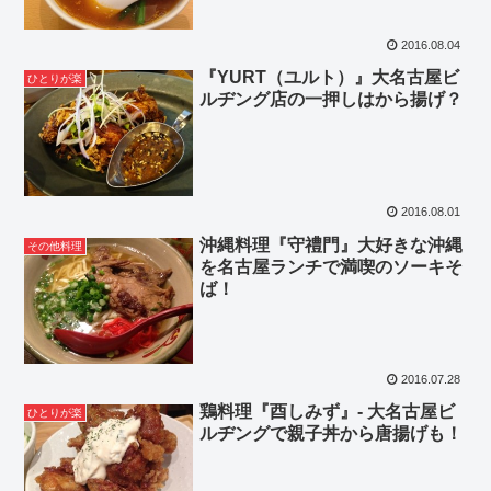
2016.08.04
『YURT（ユルト）』大名古屋ビ
ひとりが楽
ルヂング店の一押しはから揚げ？
2016.08.01
沖縄料理『守禮門』大好きな沖縄
その他料理
を名古屋ランチで満喫のソーキそ
ば！
2016.07.28
鶏料理『酉しみず』- 大名古屋ビ
ひとりが楽
ルヂングで親子丼から唐揚げも！